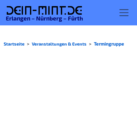
De
in-MINT.
de
Erlangen – Nürnberg – Fürth
Startseite
Veranstaltungen & Events
Termingruppe