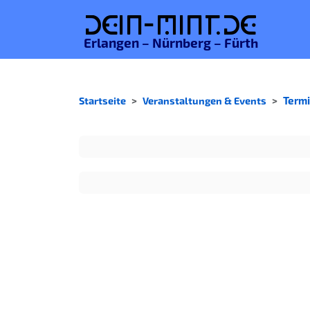
De
in-MINT.
de
Erlangen – Nürnberg – Fürth
Startseite
Veranstaltungen & Events
Term