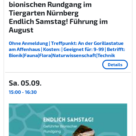
bionischen Rundgang im
Tiergarten Nürnberg
Endlich Samstag! Führung im
August
Ohne Anmeldung | Treffpunkt: An der Gorillastatue
am Affenhaus | Kosten: | Geeignet für: 9-99 | Betrifft:
Bionik|Fauna|Flora|Naturwissenschaft|Technik
Details
Sa. 05.09.
15:00 - 16:30