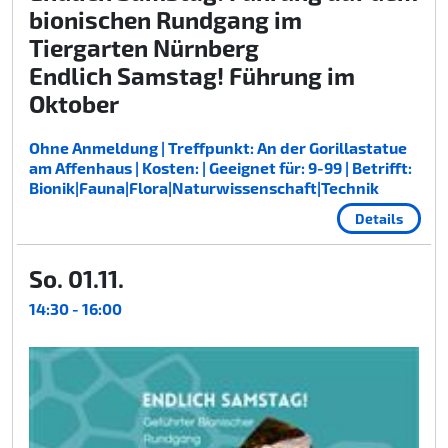
bionischen Rundgang im
Tiergarten Nürnberg
Endlich Samstag! Führung im
Oktober
Ohne Anmeldung | Treffpunkt: An der Gorillastatue
am Affenhaus | Kosten: | Geeignet für: 9-99 | Betrifft:
Bionik|Fauna|Flora|Naturwissenschaft|Technik
Details
So. 01.11.
14:30 - 16:00