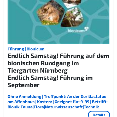
Führung | Bionicum
Endlich Samstag! Führung auf dem
bionischen Rundgang im
Tiergarten Nürnberg
Endlich Samstag! Führung im
September
Ohne Anmeldung | Treffpunkt: An der Gorillastatue
am Affenhaus | Kosten: | Geeignet für: 9-99 | Betrifft:
Bionik|Fauna|Flora|Naturwissenschaft|Technik
Details