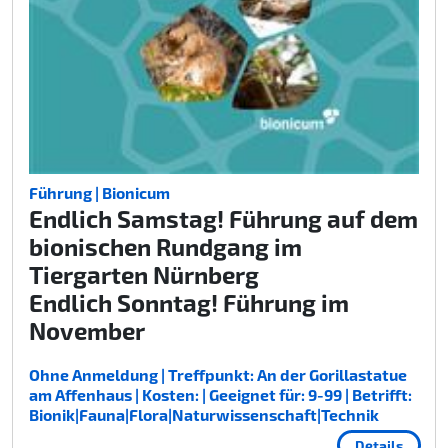
Führung | Bionicum
Endlich Samstag! Führung auf dem
bionischen Rundgang im
Tiergarten Nürnberg
Endlich Sonntag! Führung im
November
Ohne Anmeldung | Treffpunkt: An der Gorillastatue
am Affenhaus | Kosten: | Geeignet für: 9-99 | Betrifft:
Bionik|Fauna|Flora|Naturwissenschaft|Technik
Details