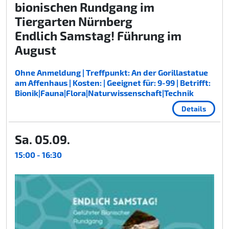
bionischen Rundgang im
Tiergarten Nürnberg
Endlich Samstag! Führung im
August
Ohne Anmeldung | Treffpunkt: An der Gorillastatue
am Affenhaus | Kosten: | Geeignet für: 9-99 | Betrifft:
Bionik|Fauna|Flora|Naturwissenschaft|Technik
Details
Sa. 05.09.
15:00 - 16:30