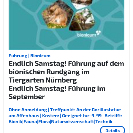
Führung | Bionicum
Endlich Samstag! Führung auf dem
bionischen Rundgang im
Tiergarten Nürnberg
Endlich Samstag! Führung im
September
Ohne Anmeldung | Treffpunkt: An der Gorillastatue
am Affenhaus | Kosten: | Geeignet für: 9-99 | Betrifft:
Bionik|Fauna|Flora|Naturwissenschaft|Technik
Details