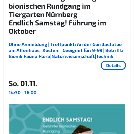
bionischen Rundgang im
Tiergarten Nürnberg
Endlich Samstag! Führung im
Oktober
Ohne Anmeldung | Treffpunkt: An der Gorillastatue
am Affenhaus | Kosten: | Geeignet für: 9-99 | Betrifft:
Bionik|Fauna|Flora|Naturwissenschaft|Technik
Details
So. 01.11.
14:30 - 16:00