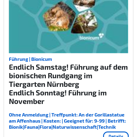
Führung | Bionicum
Endlich Samstag! Führung auf dem
bionischen Rundgang im
Tiergarten Nürnberg
Endlich Sonntag! Führung im
November
Ohne Anmeldung | Treffpunkt: An der Gorillastatue
am Affenhaus | Kosten: | Geeignet für: 9-99 | Betrifft:
Bionik|Fauna|Flora|Naturwissenschaft|Technik
Details