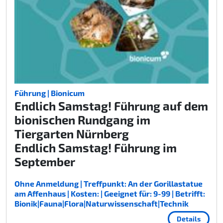
Führung | Bionicum
Endlich Samstag! Führung auf dem
bionischen Rundgang im
Tiergarten Nürnberg
Endlich Samstag! Führung im
September
Ohne Anmeldung | Treffpunkt: An der Gorillastatue
am Affenhaus | Kosten: | Geeignet für: 9-99 | Betrifft:
Bionik|Fauna|Flora|Naturwissenschaft|Technik
Details