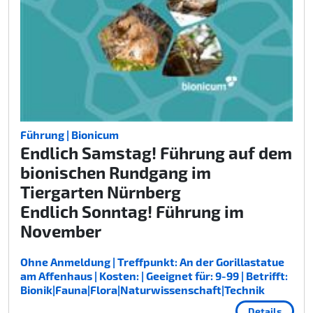
Führung | Bionicum
Endlich Samstag! Führung auf dem
bionischen Rundgang im
Tiergarten Nürnberg
Endlich Sonntag! Führung im
November
Ohne Anmeldung | Treffpunkt: An der Gorillastatue
am Affenhaus | Kosten: | Geeignet für: 9-99 | Betrifft:
Bionik|Fauna|Flora|Naturwissenschaft|Technik
Details