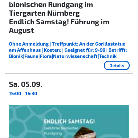
bionischen Rundgang im
Tiergarten Nürnberg
Endlich Samstag! Führung im
August
Ohne Anmeldung | Treffpunkt: An der Gorillastatue
am Affenhaus | Kosten: | Geeignet für: 9-99 | Betrifft:
Bionik|Fauna|Flora|Naturwissenschaft|Technik
Details
Sa. 05.09.
15:00 - 16:30