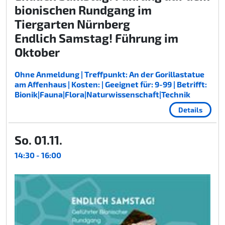
bionischen Rundgang im
Tiergarten Nürnberg
Endlich Samstag! Führung im
Oktober
Ohne Anmeldung | Treffpunkt: An der Gorillastatue
am Affenhaus | Kosten: | Geeignet für: 9-99 | Betrifft:
Bionik|Fauna|Flora|Naturwissenschaft|Technik
Details
So. 01.11.
14:30 - 16:00