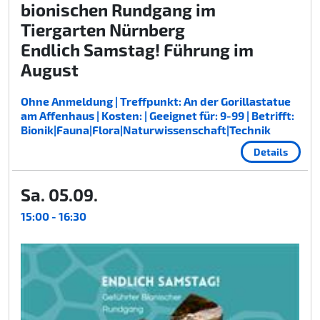
bionischen Rundgang im
Tiergarten Nürnberg
Endlich Samstag! Führung im
August
Ohne Anmeldung | Treffpunkt: An der Gorillastatue
am Affenhaus | Kosten: | Geeignet für: 9-99 | Betrifft:
Bionik|Fauna|Flora|Naturwissenschaft|Technik
Details
Sa. 05.09.
15:00 - 16:30