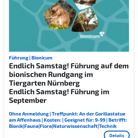
Führung | Bionicum
Endlich Samstag! Führung auf dem
bionischen Rundgang im
Tiergarten Nürnberg
Endlich Samstag! Führung im
September
Ohne Anmeldung | Treffpunkt: An der Gorillastatue
am Affenhaus | Kosten: | Geeignet für: 9-99 | Betrifft:
Bionik|Fauna|Flora|Naturwissenschaft|Technik
Details