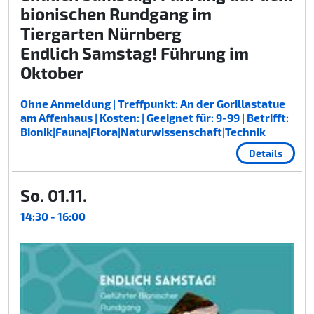
bionischen Rundgang im
Tiergarten Nürnberg
Endlich Samstag! Führung im
Oktober
Ohne Anmeldung | Treffpunkt: An der Gorillastatue
am Affenhaus | Kosten: | Geeignet für: 9-99 | Betrifft:
Bionik|Fauna|Flora|Naturwissenschaft|Technik
Details
So. 01.11.
14:30 - 16:00