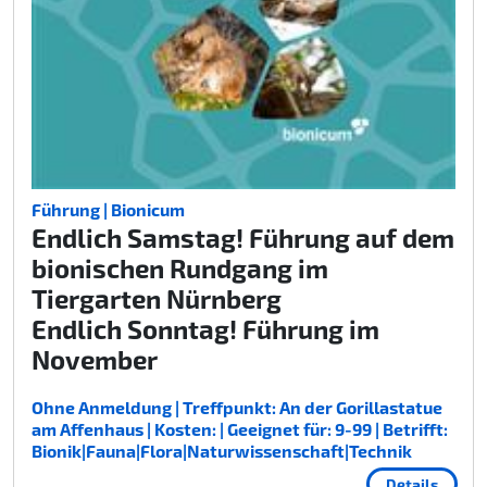
Führung | Bionicum
Endlich Samstag! Führung auf dem
bionischen Rundgang im
Tiergarten Nürnberg
Endlich Sonntag! Führung im
November
Ohne Anmeldung | Treffpunkt: An der Gorillastatue
am Affenhaus | Kosten: | Geeignet für: 9-99 | Betrifft:
Bionik|Fauna|Flora|Naturwissenschaft|Technik
Details