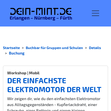
De
in-MINT.
de
Erlangen – Nürnberg – Fürth
Startseite
Buchbar für Gruppen und Schulen
Details
Buchung
Workshop | Mobil
DER EINFACHSTE
ELEKTROMOTOR DER WELT
Wir zeigen dir, wie du den einfachsten Elektromotor
aus Alltagsgegenständen - Kupferlackdraht, einer
Schraube, einer Batterie und einem kleinen