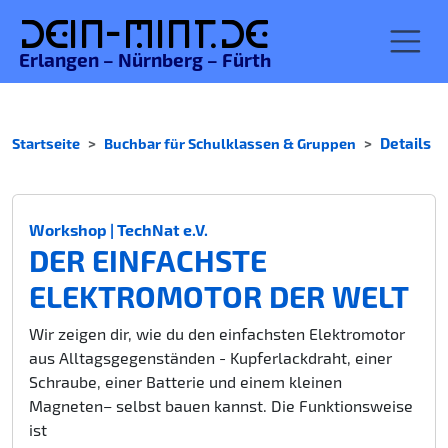
De
in-MINT.
de
Erlangen – Nürnberg – Fürth
Startseite
Buchbar für Schulklassen & Gruppen
Details
Workshop | TechNat e.V.
DER EINFACHSTE
ELEKTROMOTOR DER WELT
Wir zeigen dir, wie du den einfachsten Elektromotor
aus Alltagsgegenständen - Kupferlackdraht, einer
Schraube, einer Batterie und einem kleinen
Magneten– selbst bauen kannst. Die Funktionsweise
ist