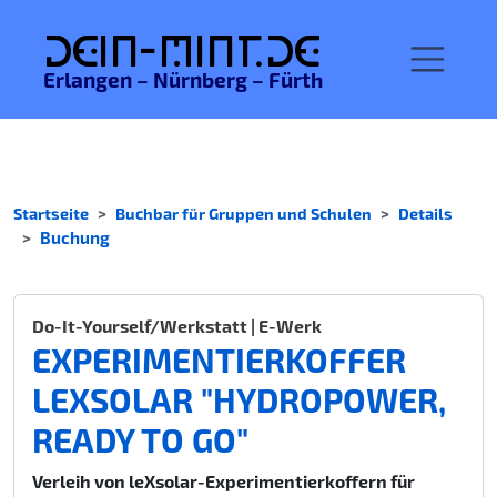
De
in-MINT.
de
Erlangen – Nürnberg – Fürth
Startseite
Buchbar für Gruppen und Schulen
Details
Buchung
Do-It-Yourself/Werkstatt | E-Werk
EXPERIMENTIERKOFFER
LEXSOLAR "HYDROPOWER,
READY TO GO"
Verleih von leXsolar-Experimentierkoffern für