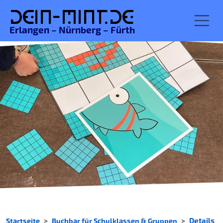
De
in-MINT.
de
Erlangen – Nürnberg – Fürth
Startseite
Buchbar für Schulklassen & Gruppen
Details