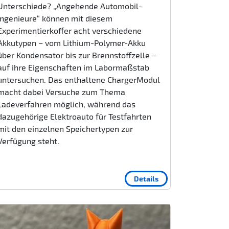
Unterschiede? „Angehende Automobil-
Ingenieure“ können mit diesem
Experimentierkoffer acht verschiedene
Akkutypen – vom Lithium-Polymer-Akku
über Kondensator bis zur Brennstoffzelle –
auf ihre Eigenschaften im Labormaßstab
untersuchen. Das enthaltene ChargerModul
macht dabei Versuche zum Thema
Ladeverfahren möglich, während das
dazugehörige Elektroauto für Testfahrten
mit den einzelnen Speichertypen zur
Verfügung steht.
Details