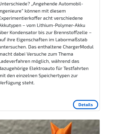
Unterschiede? „Angehende Automobil-
Ingenieure“ können mit diesem
Experimentierkoffer acht verschiedene
Akkutypen – vom Lithium-Polymer-Akku
über Kondensator bis zur Brennstoffzelle –
auf ihre Eigenschaften im Labormaßstab
untersuchen. Das enthaltene ChargerModul
macht dabei Versuche zum Thema
Ladeverfahren möglich, während das
dazugehörige Elektroauto für Testfahrten
mit den einzelnen Speichertypen zur
Verfügung steht.
Details