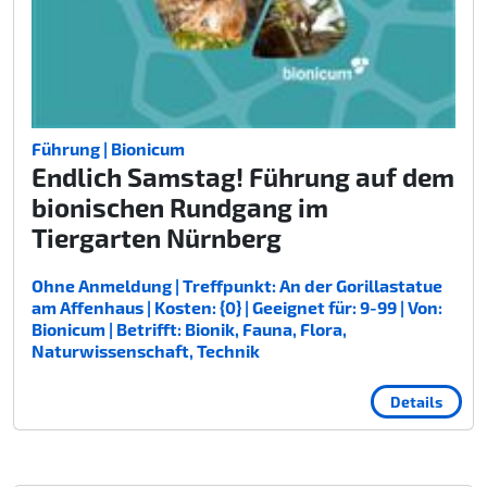
Führung | Bionicum
Endlich Samstag! Führung auf dem
bionischen Rundgang im
Tiergarten Nürnberg
Ohne Anmeldung | Treffpunkt: An der Gorillastatue
am Affenhaus | Kosten: {0} | Geeignet für: 9-99 | Von:
Bionicum | Betrifft: Bionik, Fauna, Flora,
Naturwissenschaft, Technik
Details