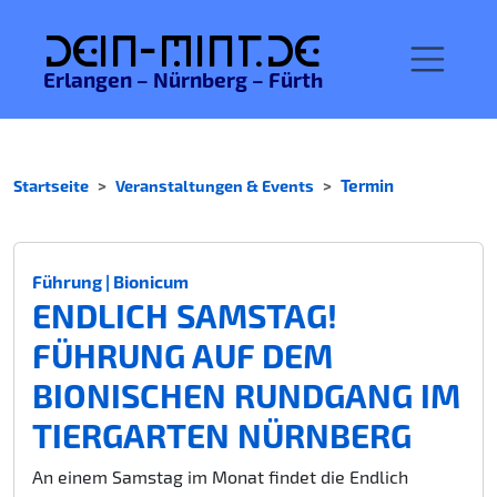
De
in-MINT.
de
Erlangen – Nürnberg – Fürth
Startseite
Veranstaltungen & Events
Termin
Führung | Bionicum
ENDLICH SAMSTAG!
FÜHRUNG AUF DEM
BIONISCHEN RUNDGANG IM
TIERGARTEN NÜRNBERG
An einem Samstag im Monat findet die Endlich