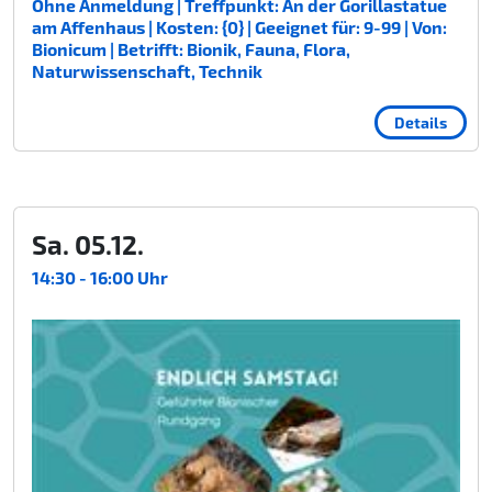
Ohne Anmeldung | Treffpunkt: An der Gorillastatue
am Affenhaus | Kosten: {0} | Geeignet für: 9-99 | Von:
Bionicum | Betrifft: Bionik, Fauna, Flora,
Naturwissenschaft, Technik
Details
Sa. 05.12.
14:30 - 16:00 Uhr