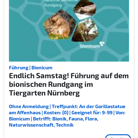
Führung | Bionicum
Endlich Samstag! Führung auf dem
bionischen Rundgang im
Tiergarten Nürnberg
Ohne Anmeldung | Treffpunkt: An der Gorillastatue
am Affenhaus | Kosten: {0} | Geeignet für: 9-99 | Von:
Bionicum | Betrifft: Bionik, Fauna, Flora,
Naturwissenschaft, Technik