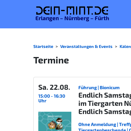
De
in-MINT.
de
Erlangen – Nürnberg – Fürth
Startseite
Veranstaltungen & Events
Kalen
Termine
Sa. 22.08.
Führung | Bionicum
Endlich Samsta
15:00 - 16:30
Uhr
im Tiergarten N
Endlich Samsta
Ohne Anmeldung | Treffp
Tiergartenbeschende | Gee