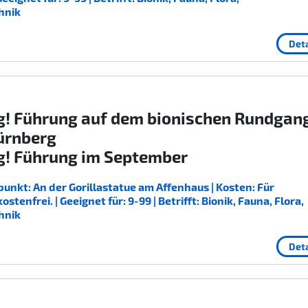
hnik
Deta
g! Führung auf dem bionischen Rundgan
ürnberg
g! Führung im September
unkt: An der Gorillastatue am Affenhaus | Kosten: Für
enfrei. | Geeignet für: 9-99 | Betrifft: Bionik, Fauna, Flora,
hnik
Deta