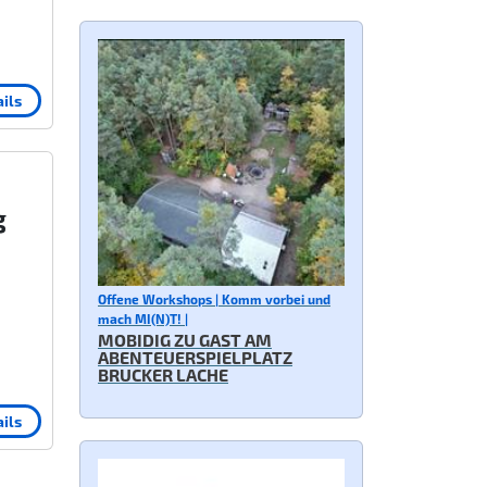
ils
g
Offene Workshops | Komm vorbei und
mach MI(N)T! |
MOBIDIG ZU GAST AM
ABENTEUERSPIELPLATZ
BRUCKER LACHE
ils