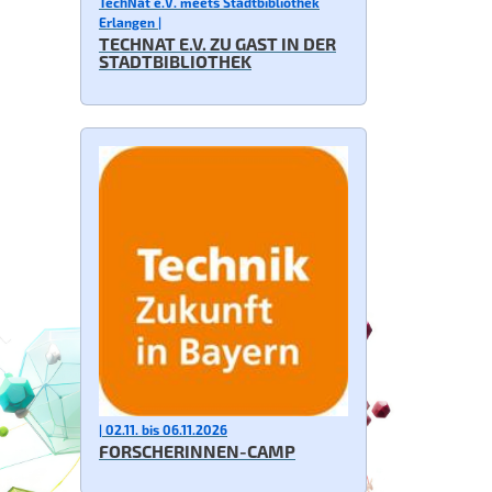
TechNat e.V. meets Stadtbibliothek
Erlangen |
TECHNAT E.V. ZU GAST IN DER
STADTBIBLIOTHEK
| 02.11. bis 06.11.2026
FORSCHERINNEN-CAMP