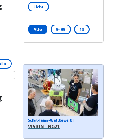
g
Licht
Alle
9-99
13
ils
g
Schul-Team-Wettbewerb |
VISION-ING21