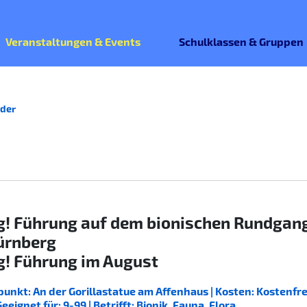
Veranstaltungen & Events
Schulklassen & Gruppen
der
g! Führung auf dem bionischen Rundgan
ürnberg
g! Führung im August
unkt: An der Gorillastatue am Affenhaus | Kosten: Kostenfrei
ignet für: 9-99 | Betrifft: Bionik, Fauna, Flora,