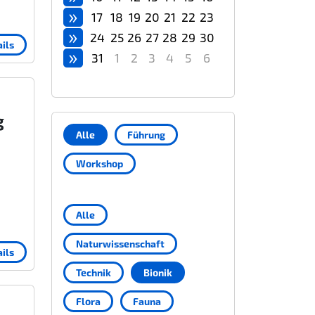
»
17
18
19
20
21
22
23
»
24
25
26
27
28
29
30
ils
»
31
1
2
3
4
5
6
g
Alle
Führung
Workshop
Alle
Naturwissenschaft
ils
Technik
Bionik
Flora
Fauna