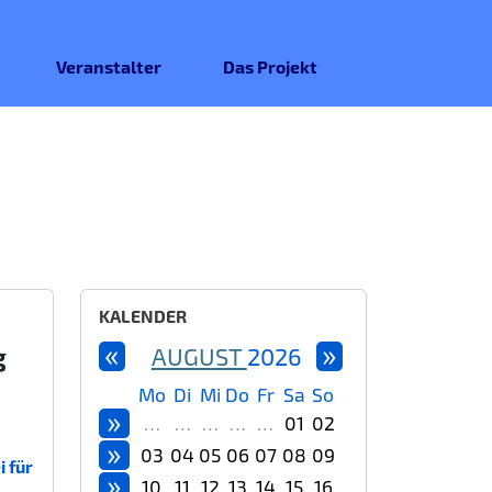
Veranstalter
Das Projekt
KALENDER
«
»
g
AUGUST
2026
Mo
Di
Mi
Do
Fr
Sa
So
»
…
…
…
…
…
01
02
»
03
04
05
06
07
08
09
 für
»
10
11
12
13
14
15
16