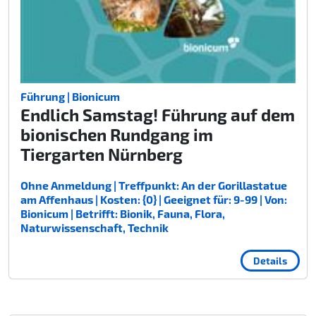
Führung | Bionicum
Endlich Samstag! Führung auf dem
bionischen Rundgang im
Tiergarten Nürnberg
Ohne Anmeldung | Treffpunkt: An der Gorillastatue
am Affenhaus | Kosten: {0} | Geeignet für: 9-99 | Von:
Bionicum | Betrifft: Bionik, Fauna, Flora,
Naturwissenschaft, Technik
Details