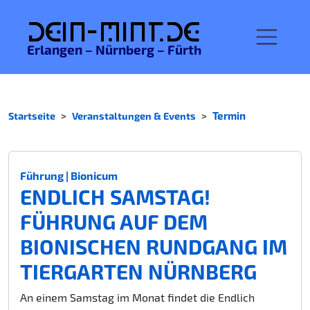
De
in-MINT.
de
Erlangen – Nürnberg – Fürth
Startseite
Veranstaltungen & Events
Termin
Führung | Bionicum
ENDLICH SAMSTAG!
FÜHRUNG AUF DEM
BIONISCHEN RUNDGANG IM
TIERGARTEN NÜRNBERG
An einem Samstag im Monat findet die Endlich