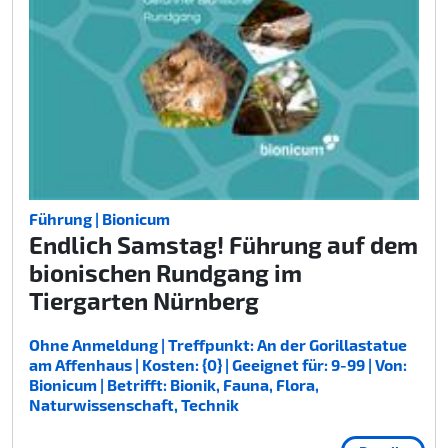
Führung | Bionicum
Endlich Samstag! Führung auf dem
bionischen Rundgang im
Tiergarten Nürnberg
Ohne Anmeldung | Treffpunkt: An der Gorillastatue
am Affenhaus | Kosten: {0} | Geeignet für: 9-99 | Von:
Bionicum | Betrifft: Bionik, Fauna, Flora,
Naturwissenschaft, Technik