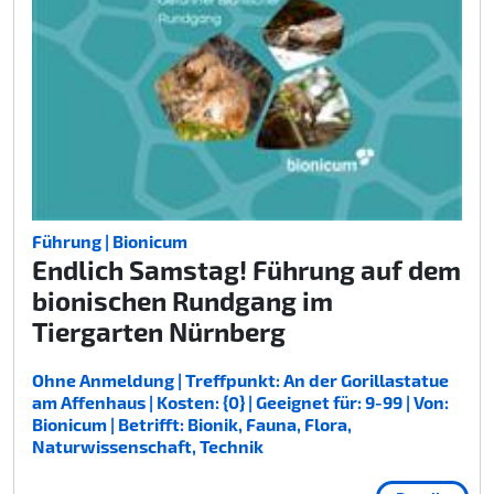
Führung | Bionicum
Endlich Samstag! Führung auf dem
bionischen Rundgang im
Tiergarten Nürnberg
Ohne Anmeldung | Treffpunkt: An der Gorillastatue
am Affenhaus | Kosten: {0} | Geeignet für: 9-99 | Von:
Bionicum | Betrifft: Bionik, Fauna, Flora,
Naturwissenschaft, Technik