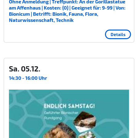
Ohne Anmeldung | Treffpunkt: An der Gorillastatue
am Affenhaus | Kosten: {0} | Geeignet für: 9-99 | Von:
Bionicum | Betrifft: Bionik, Fauna, Flora,
Naturwissenschaft, Technik
Details
Sa. 05.12.
14:30 - 16:00 Uhr