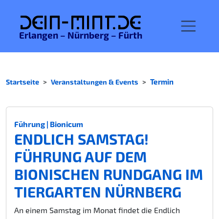
De
in-MINT.
de
Erlangen – Nürnberg – Fürth
Startseite
Veranstaltungen & Events
Termin
Führung | Bionicum
ENDLICH SAMSTAG!
FÜHRUNG AUF DEM
BIONISCHEN RUNDGANG IM
TIERGARTEN NÜRNBERG
An einem Samstag im Monat findet die Endlich