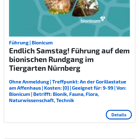
Führung | Bionicum
Endlich Samstag! Führung auf dem
bionischen Rundgang im
Tiergarten Nürnberg
Ohne Anmeldung | Treffpunkt: An der Gorillastatue
am Affenhaus | Kosten: {0} | Geeignet für: 9-99 | Von:
Bionicum | Betrifft: Bionik, Fauna, Flora,
Naturwissenschaft, Technik
Details