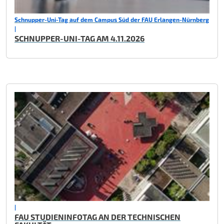
Schnupper-Uni-Tag auf dem Campus Süd der FAU Erlangen-Nürnberg
|
SCHNUPPER-UNI-TAG AM 4.11.2026
|
FAU STUDIENINFOTAG AN DER TECHNISCHEN