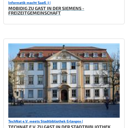
Informatik macht Spaß :) |
MOBIDIG ZU GAST IN DER SIEMENS -
FREIZEITGEMEINSCHAFT
TechNat e.V. meets Stadtbibliothek Erlangen |
TECHNAT E.V. ZU GAST IN DER STADTBIBLIOTHEK