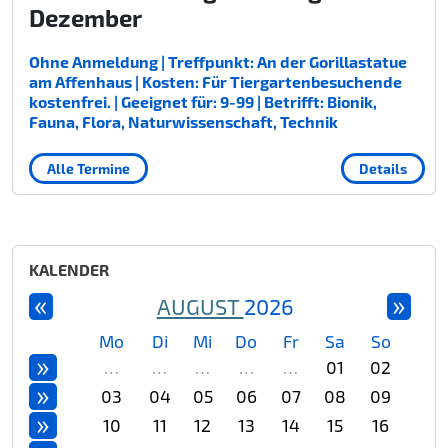
Dezember
Ohne Anmeldung | Treffpunkt: An der Gorillastatue
am Affenhaus | Kosten: Für Tiergartenbesuchende
kostenfrei. | Geeignet für: 9-99 | Betrifft: Bionik,
Fauna, Flora, Naturwissenschaft, Technik
Alle Termine
Details
KALENDER
«
»
AUGUST
2026
Mo
Di
Mi
Do
Fr
Sa
So
»
…
…
…
…
…
01
02
»
03
04
05
06
07
08
09
»
10
11
12
13
14
15
16