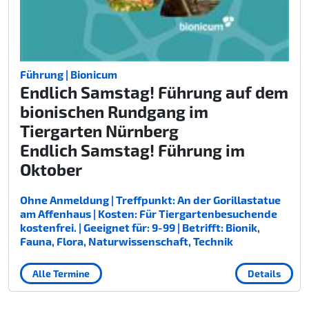
Führung | Bionicum
Endlich Samstag! Führung auf dem
bionischen Rundgang im
Tiergarten Nürnberg
Endlich Samstag! Führung im
Oktober
Ohne Anmeldung | Treffpunkt: An der Gorillastatue
am Affenhaus | Kosten: Für Tiergartenbesuchende
kostenfrei. | Geeignet für: 9-99 | Betrifft: Bionik,
Fauna, Flora, Naturwissenschaft, Technik
Alle Termine
Details