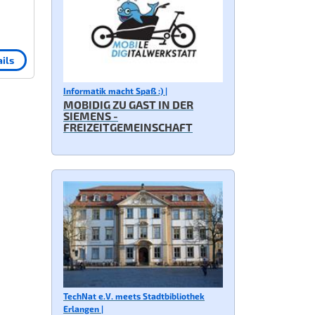
ils
Informatik macht Spaß :) |
MOBIDIG ZU GAST IN DER
SIEMENS -
FREIZEITGEMEINSCHAFT
TechNat e.V. meets Stadtbibliothek
Erlangen |