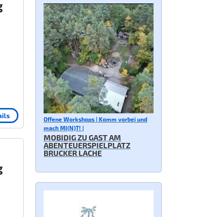
g
ils
Offene Workshops | Komm vorbei und
mach MI(N)T! |
MOBIDIG ZU GAST AM
ABENTEUERSPIELPLATZ
BRUCKER LACHE
g