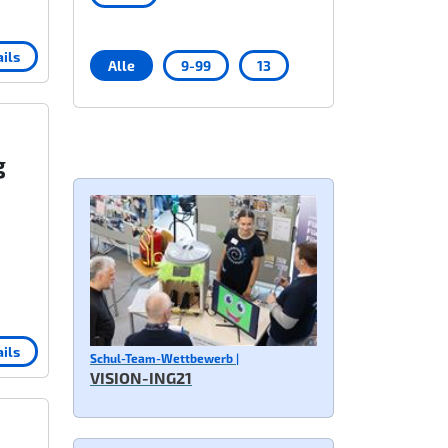
ils
Alle
9-99
13
g
ils
Schul-Team-Wettbewerb |
VISION-ING21