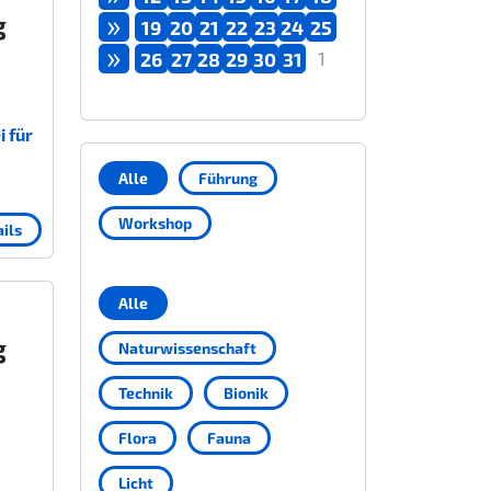
»
g
19
20
21
22
23
24
25
»
1
26
27
28
29
30
31
 für
Alle
Führung
Workshop
ils
Alle
g
Naturwissenschaft
Technik
Bionik
Flora
Fauna
Licht