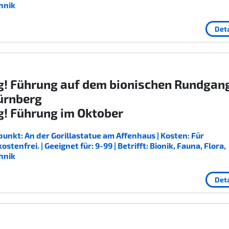
hnik
Deta
g! Führung auf dem bionischen Rundgan
ürnberg
g! Führung im Oktober
unkt: An der Gorillastatue am Affenhaus | Kosten: Für
enfrei. | Geeignet für: 9-99 | Betrifft: Bionik, Fauna, Flora,
hnik
Deta