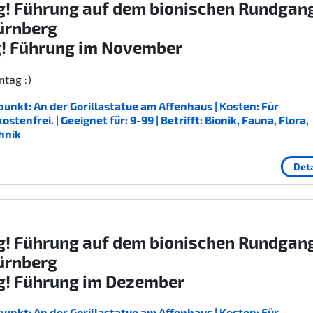
g! Führung auf dem bionischen Rundgan
ürnberg
g! Führung im November
tag :)
unkt: An der Gorillastatue am Affenhaus | Kosten: Für
enfrei. | Geeignet für: 9-99 | Betrifft: Bionik, Fauna, Flora,
hnik
Deta
g! Führung auf dem bionischen Rundgan
ürnberg
g! Führung im Dezember
unkt: An der Gorillastatue am Affenhaus | Kosten: Für