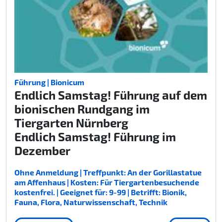
Führung | Bionicum
Endlich Samstag! Führung auf dem
bionischen Rundgang im
Tiergarten Nürnberg
Endlich Samstag! Führung im
Dezember
Ohne Anmeldung | Treffpunkt: An der Gorillastatue
am Affenhaus | Kosten: Für Tiergartenbesuchende
kostenfrei. | Geeignet für: 9-99 | Betrifft: Bionik,
Fauna, Flora, Naturwissenschaft, Technik