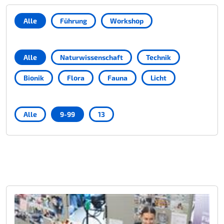
Alle
Führung
Workshop
Alle
Naturwissenschaft
Technik
Bionik
Flora
Fauna
Licht
Alle
9-99
13