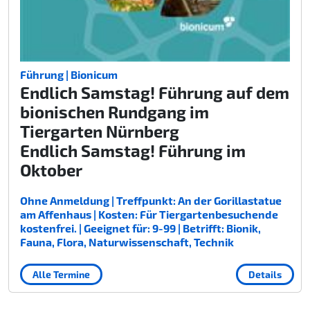
Führung | Bionicum
Endlich Samstag! Führung auf dem
bionischen Rundgang im
Tiergarten Nürnberg
Endlich Samstag! Führung im
Oktober
Ohne Anmeldung | Treffpunkt: An der Gorillastatue
am Affenhaus | Kosten: Für Tiergartenbesuchende
kostenfrei. | Geeignet für: 9-99 | Betrifft: Bionik,
Fauna, Flora, Naturwissenschaft, Technik
Alle Termine
Details