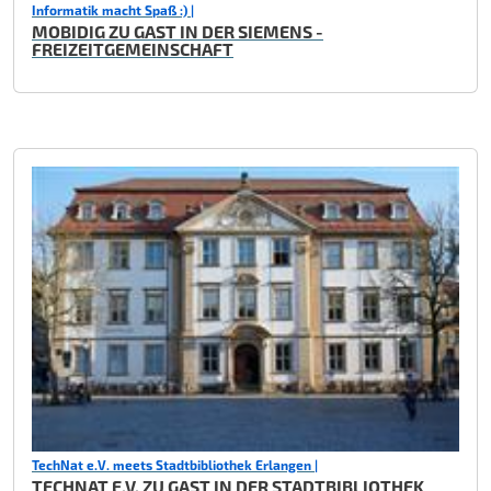
Informatik macht Spaß :) |
MOBIDIG ZU GAST IN DER SIEMENS -
FREIZEITGEMEINSCHAFT
TechNat e.V. meets Stadtbibliothek Erlangen |
TECHNAT E.V. ZU GAST IN DER STADTBIBLIOTHEK