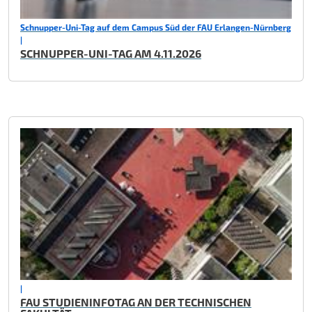
Schnupper-Uni-Tag auf dem Campus Süd der FAU Erlangen-Nürnberg
|
SCHNUPPER-UNI-TAG AM 4.11.2026
|
FAU STUDIENINFOTAG AN DER TECHNISCHEN