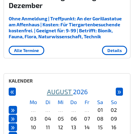
Dezember
Ohne Anmeldung | Treffpunkt: An der Gorillastatue
am Affenhaus | Kosten: Für Tiergartenbesuchende
kostenfrei. | Geeignet für: 9-99 | Betrifft: Bionik,
Fauna, Flora, Naturwissenschaft, Technik
Alle Termine
Details
KALENDER
«
»
AUGUST
2026
Mo
Di
Mi
Do
Fr
Sa
So
»
…
…
…
…
…
01
02
»
03
04
05
06
07
08
09
»
10
11
12
13
14
15
16